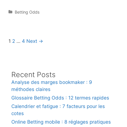
en
direct
Categories
Betting Odds
:
7
signaux
essentiels
Post
1
2
…
4
Next →
à
navigation
suivre
Recent Posts
Analyse des marges bookmaker : 9
méthodes claires
Glossaire Betting Odds : 12 termes rapides
Calendrier et fatigue : 7 facteurs pour les
cotes
Online Betting mobile : 8 réglages pratiques