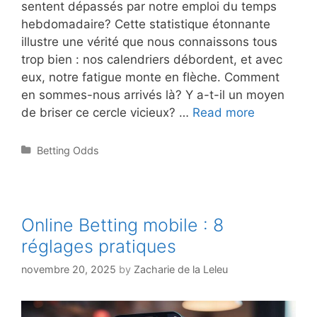
sentent dépassés par notre emploi du temps
hebdomadaire? Cette statistique étonnante
illustre une vérité que nous connaissons tous
trop bien : nos calendriers débordent, et avec
eux, notre fatigue monte en flèche. Comment
en sommes-nous arrivés là? Y a-t-il un moyen
Calendrier
de briser ce cercle vicieux? …
Read more
et
fatigue
Categories
Betting Odds
:
7
facteurs
pour
Online Betting mobile : 8
les
réglages pratiques
cotes
novembre 20, 2025
by
Zacharie de la Leleu