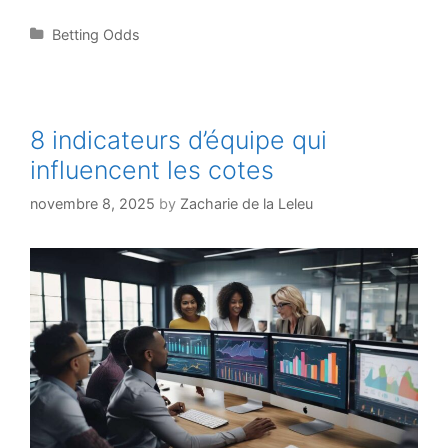
et
surebets
Categories
Betting Odds
:
9
points
de
8 indicateurs d’équipe qui
prudence
influencent les cotes
novembre 8, 2025
by
Zacharie de la Leleu