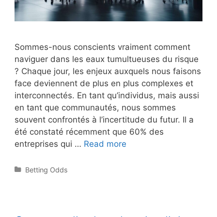
Sommes-nous conscients vraiment comment
naviguer dans les eaux tumultueuses du risque
? Chaque jour, les enjeux auxquels nous faisons
face deviennent de plus en plus complexes et
interconnectés. En tant qu’individus, mais aussi
en tant que communautés, nous sommes
souvent confrontés à l’incertitude du futur. Il a
été constaté récemment que 60% des
Gestion
entreprises qui …
Read more
du
risque
Categories
Betting Odds
:
10
principes
fondamentaux