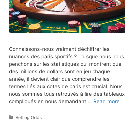
Connaissons-nous vraiment déchiffrer les
nuances des paris sportifs ? Lorsque nous nous
penchons sur les statistiques qui montrent que
des millions de dollars sont en jeu chaque
année, il devient clair que comprendre les
termes liés aux cotes de paris est crucial. Nous
nous sommes tous retrouvés à lire des tableaux
Gloss
compliqués en nous demandant …
Read more
Bettin
Odds
Categories
Betting Odds
:
12