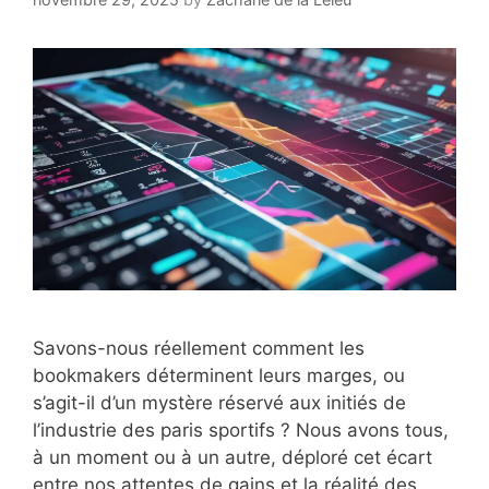
Savons-nous réellement comment les
bookmakers déterminent leurs marges, ou
s’agit-il d’un mystère réservé aux initiés de
l’industrie des paris sportifs ? Nous avons tous,
à un moment ou à un autre, déploré cet écart
entre nos attentes de gains et la réalité des