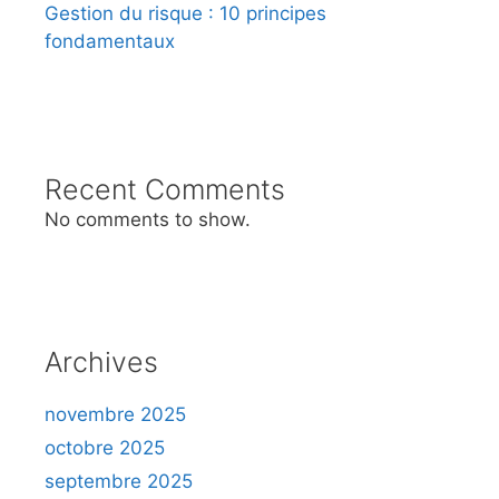
Gestion du risque : 10 principes
fondamentaux
Recent Comments
No comments to show.
Archives
novembre 2025
octobre 2025
septembre 2025