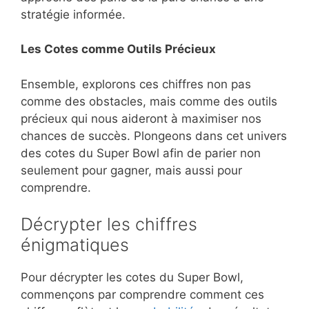
stratégie informée.
Les Cotes comme Outils Précieux
Ensemble, explorons ces chiffres non pas
comme des obstacles, mais comme des outils
précieux qui nous aideront à maximiser nos
chances de succès. Plongeons dans cet univers
des cotes du Super Bowl afin de parier non
seulement pour gagner, mais aussi pour
comprendre.
Décrypter les chiffres
énigmatiques
Pour décrypter les cotes du Super Bowl,
commençons par comprendre comment ces