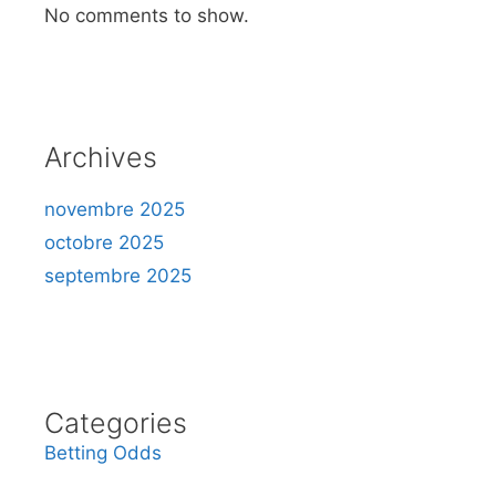
No comments to show.
Archives
novembre 2025
octobre 2025
septembre 2025
Categories
Betting Odds