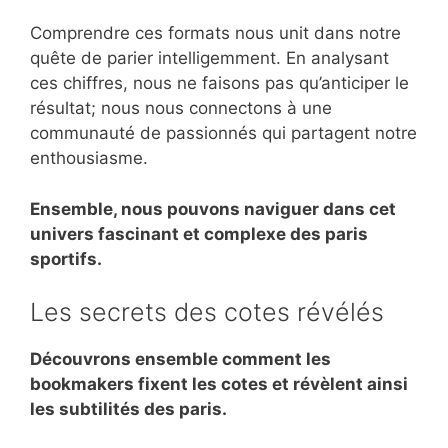
Comprendre ces formats nous unit dans notre
quête de parier intelligemment. En analysant
ces chiffres, nous ne faisons pas qu’anticiper le
résultat; nous nous connectons à une
communauté de passionnés qui partagent notre
enthousiasme.
Ensemble, nous pouvons naviguer dans cet
univers fascinant et complexe des paris
sportifs.
Les secrets des cotes révélés
Découvrons ensemble comment les
bookmakers fixent les cotes et révèlent ainsi
les subtilités des paris.