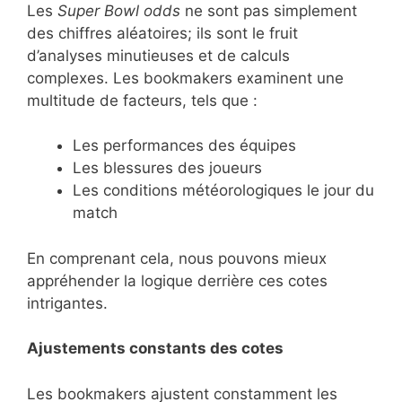
Les
Super Bowl odds
ne sont pas simplement
des chiffres aléatoires; ils sont le fruit
d’analyses minutieuses et de calculs
complexes. Les bookmakers examinent une
multitude de facteurs, tels que :
Les performances des équipes
Les blessures des joueurs
Les conditions météorologiques le jour du
match
En comprenant cela, nous pouvons mieux
appréhender la logique derrière ces cotes
intrigantes.
Ajustements constants des cotes
Les bookmakers ajustent constamment les