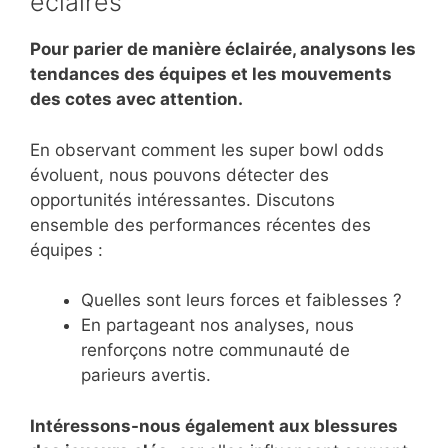
éclairés
Pour parier de manière éclairée, analysons les
tendances des équipes et les mouvements
des cotes avec attention.
En observant comment les super bowl odds
évoluent, nous pouvons détecter des
opportunités intéressantes. Discutons
ensemble des performances récentes des
équipes :
Quelles sont leurs forces et faiblesses ?
En partageant nos analyses, nous
renforçons notre communauté de
parieurs avertis.
Intéressons-nous également aux blessures