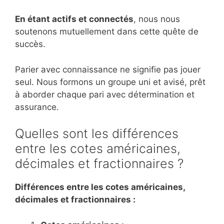
En étant actifs et connectés
, nous nous
soutenons mutuellement dans cette quête de
succès.
Parier avec connaissance ne signifie pas jouer
seul. Nous formons un groupe uni et avisé, prêt
à aborder chaque pari avec détermination et
assurance.
Quelles sont les différences
entre les cotes américaines,
décimales et fractionnaires ?
Différences entre les cotes américaines,
décimales et fractionnaires :