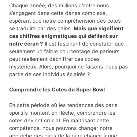
Chaque année, des millions d’entre nous
s’engagent dans cette danse complexe,
espérant que notre compréhension des cotes
se traduira par des gains.
Mais que signifient
ces chiffres énigmatiques qui défilent sur
notre écran ?
Il est fascinant de constater que
seulement un faible pourcentage de parieurs
peut réellement déchiffrer ces codes
mystérieux. Alors, pourquoi ne faisons-nous pas
partie de ces individus éclairés ?
Comprendre les Cotes du Super Bowl
En cette période où les tendances des paris
sportifs montent en flèche, comprendre les
cotes devient crucial. En maîtrisant cette
compétence, nous pouvons changer notre
approche des paris de la pure chance à une