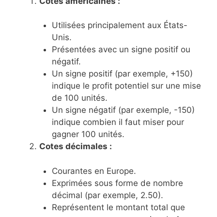
Cotes américaines :
Utilisées principalement aux États-
Unis.
Présentées avec un signe positif ou
négatif.
Un signe positif (par exemple, +150)
indique le profit potentiel sur une mise
de 100 unités.
Un signe négatif (par exemple, -150)
indique combien il faut miser pour
gagner 100 unités.
Cotes décimales :
Courantes en Europe.
Exprimées sous forme de nombre
décimal (par exemple, 2.50).
Représentent le montant total que