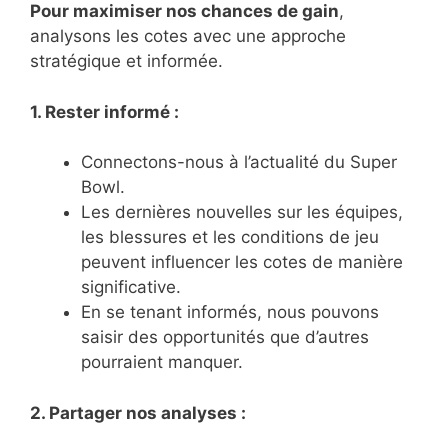
Pour maximiser nos chances de gain
,
analysons les cotes avec une approche
stratégique et informée.
1. Rester informé :
Connectons-nous à l’actualité du Super
Bowl.
Les dernières nouvelles sur les équipes,
les blessures et les conditions de jeu
peuvent influencer les cotes de manière
significative.
En se tenant informés, nous pouvons
saisir des opportunités que d’autres
pourraient manquer.
2. Partager nos analyses :