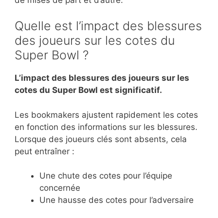
Quelle est l’impact des blessures
des joueurs sur les cotes du
Super Bowl ?
L’impact des blessures des joueurs sur les
cotes du Super Bowl est significatif.
Les bookmakers ajustent rapidement les cotes
en fonction des informations sur les blessures.
Lorsque des joueurs clés sont absents, cela
peut entraîner :
Une chute des cotes pour l’équipe
concernée
Une hausse des cotes pour l’adversaire