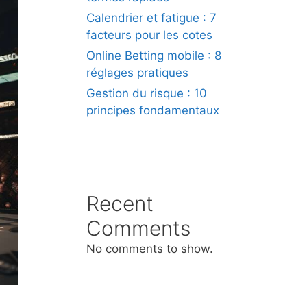
Calendrier et fatigue : 7
facteurs pour les cotes
Online Betting mobile : 8
réglages pratiques
Gestion du risque : 10
principes fondamentaux
Recent
Comments
No comments to show.