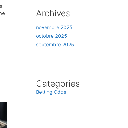
s
Archives
ne
novembre 2025
octobre 2025
septembre 2025
Categories
Betting Odds