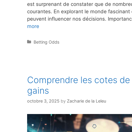
est surprenant de constater que de nombre
courantes. En explorant le monde fascinant
peuvent influencer nos décisions. Importan
7
more
erreurs
fréquentes
Categories
Betting Odds
en
lecture
de
cotes
Comprendre les cotes de 
à
éviter
gains
octobre 3, 2025
by
Zacharie de la Leleu