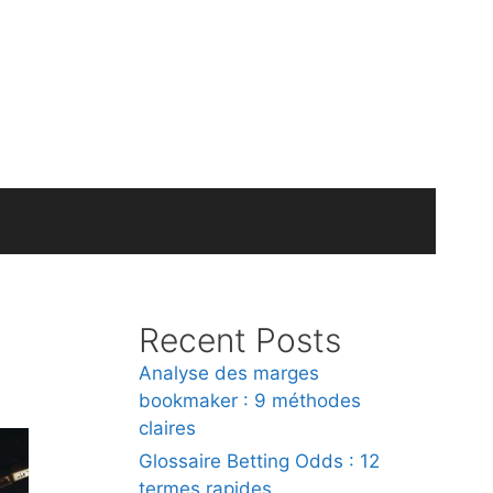
Recent Posts
Analyse des marges
bookmaker : 9 méthodes
claires
Glossaire Betting Odds : 12
termes rapides