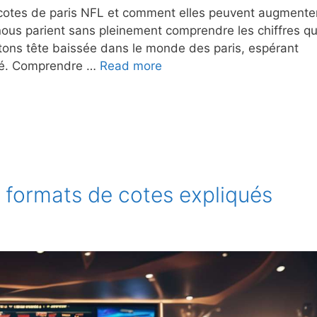
 cotes de paris NFL et comment elles peuvent augmente
ous parient sans pleinement comprendre les chiffres qu
tons tête baissée dans le monde des paris, espérant
Comprendre
ôté. Comprendre …
Read more
les
cotes
de
paris
NFL
pour
0 formats de cotes expliqués
maximiser
vos
gains