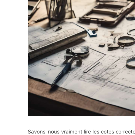
Savons-nous vraiment lire les cotes correct